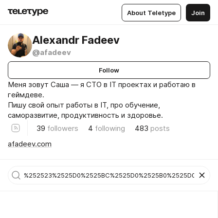
About Teletype
Join
Alexandr Fadeev
@afadeev
Follow
Меня зовут Саша — я CTO в IT проектах и работаю в
геймдеве.
Пишу свой опыт работы в IT, про обучение,
саморазвитие, продуктивность и здоровье.
39
followers
4
following
483
posts
afadeev.com