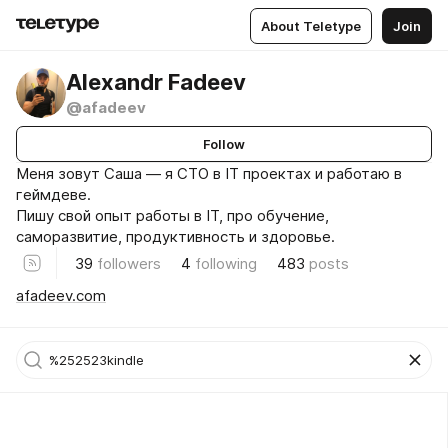
About Teletype
Join
Alexandr Fadeev
@afadeev
Follow
Меня зовут Саша — я CTO в IT проектах и работаю в
геймдеве.
Пишу свой опыт работы в IT, про обучение,
саморазвитие, продуктивность и здоровье.
39
followers
4
following
483
posts
afadeev.com