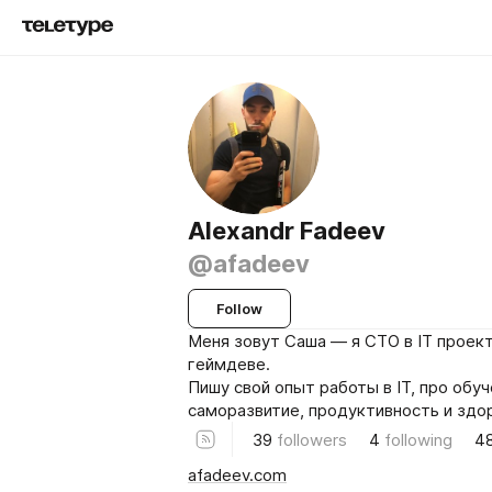
Alexandr Fadeev
@afadeev
Follow
Меня зовут Саша — я CTO в IT проект
геймдеве.
Пишу свой опыт работы в IT, про обуч
саморазвитие, продуктивность и здо
39
followers
4
following
4
afadeev.com