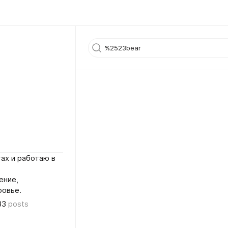
ах и работаю в
ение,
ровье.
83
posts