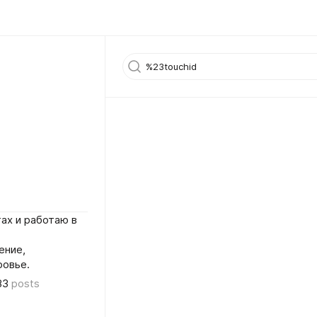
ах и работаю в
ение,
ровье.
83
posts