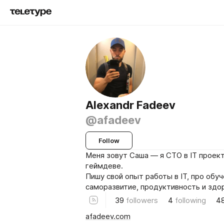
Alexandr Fadeev
@afadeev
Follow
Меня зовут Саша — я CTO в IT проект
геймдеве.
Пишу свой опыт работы в IT, про обуч
саморазвитие, продуктивность и здо
39
followers
4
following
4
afadeev.com