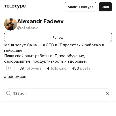
About Teletype
Join
Alexandr Fadeev
@afadeev
Follow
Меня зовут Саша — я CTO в IT проектах и работаю в
геймдеве.
Пишу свой опыт работы в IT, про обучение,
саморазвитие, продуктивность и здоровье.
39
followers
4
following
483
posts
afadeev.com