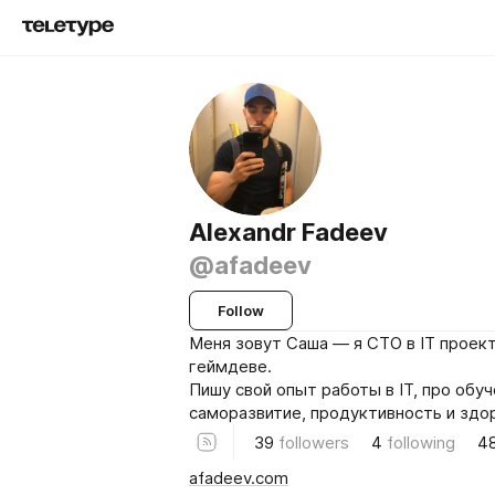
Alexandr Fadeev
@afadeev
Follow
Меня зовут Саша — я CTO в IT проект
геймдеве.
Пишу свой опыт работы в IT, про обуч
саморазвитие, продуктивность и здо
39
followers
4
following
4
afadeev.com