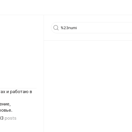
ах и работаю в
ение,
ровье.
83
posts