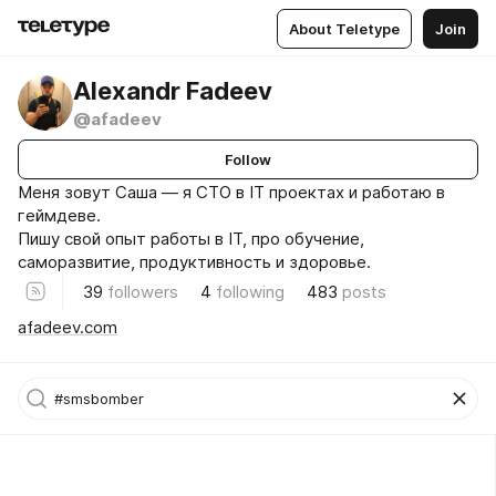
About Teletype
Join
Alexandr Fadeev
@afadeev
Follow
Меня зовут Саша — я CTO в IT проектах и работаю в
геймдеве.
Пишу свой опыт работы в IT, про обучение,
саморазвитие, продуктивность и здоровье.
39
followers
4
following
483
posts
afadeev.com