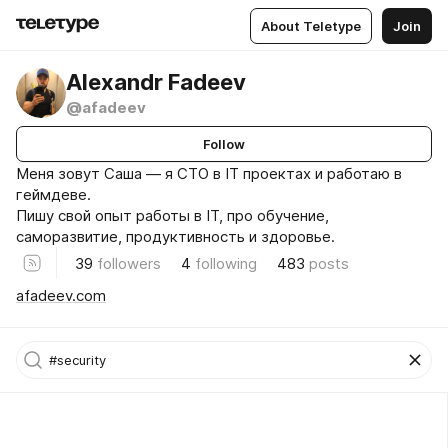
About Teletype
Join
Alexandr Fadeev
@afadeev
Follow
Меня зовут Саша — я CTO в IT проектах и работаю в
геймдеве.
Пишу свой опыт работы в IT, про обучение,
саморазвитие, продуктивность и здоровье.
39
followers
4
following
483
posts
afadeev.com