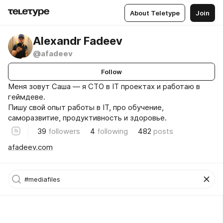
About Teletype
Join
Alexandr Fadeev
@afadeev
Follow
Меня зовут Саша — я CTO в IT проектах и работаю в
геймдеве.
Пишу свой опыт работы в IT, про обучение,
саморазвитие, продуктивность и здоровье.
39
followers
4
following
482
posts
afadeev.com