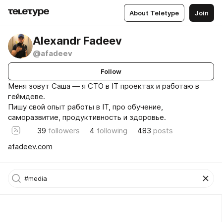
About Teletype
Join
Alexandr Fadeev
@afadeev
Follow
Меня зовут Саша — я CTO в IT проектах и работаю в
геймдеве.
Пишу свой опыт работы в IT, про обучение,
саморазвитие, продуктивность и здоровье.
39
followers
4
following
483
posts
afadeev.com