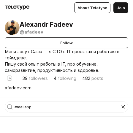
About Teletype
Join
Alexandr Fadeev
@afadeev
Follow
Меня зовут Саша — я CTO в IT проектах и работаю в
геймдеве.
Пишу свой опыт работы в IT, про обучение,
саморазвитие, продуктивность и здоровье.
39
followers
4
following
482
posts
afadeev.com