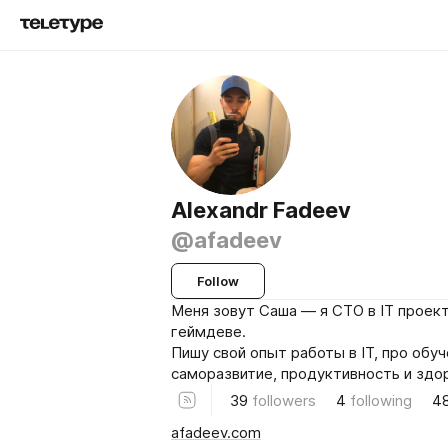
Alexandr Fadeev
@afadeev
Follow
Меня зовут Саша — я CTO в IT проект
геймдеве.
Пишу свой опыт работы в IT, про обуч
саморазвитие, продуктивность и здо
39
followers
4
following
4
afadeev.com