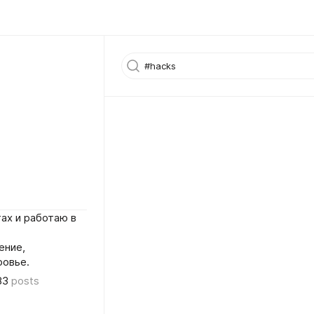
ах и работаю в
ение,
ровье.
83
posts