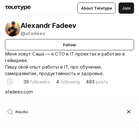
About Teletype
Join
Alexandr Fadeev
@afadeev
Follow
Меня зовут Саша — я CTO в IT проектах и работаю в
геймдеве.
Пишу свой опыт работы в IT, про обучение,
саморазвитие, продуктивность и здоровье.
39
followers
4
following
483
posts
afadeev.com