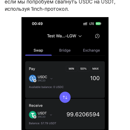
если мы попробуем свапнуть USDC на USDT, 
используя 1inch-протокол.