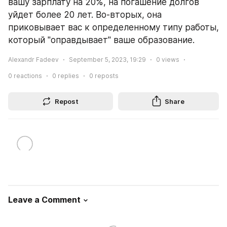
вашу зарплату на 20%, на погашение долгов 
уйдет более 20 лет. Во-вторых, она 
приковывает вас к определенному типу работы, 
который "оправдывает" ваше образование.
Alexandr Fadeev
September 5, 2023, 19:29
0
views
0
reactions
0
replies
0
reposts
Repost
Share
Leave a Comment