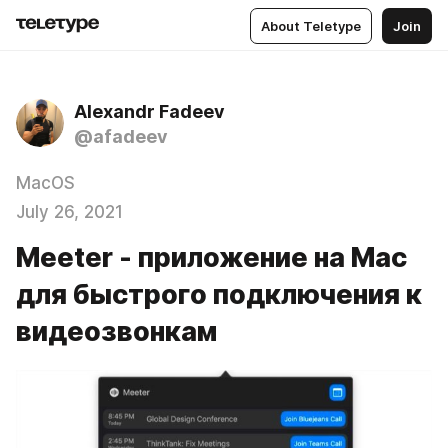
About Teletype
Join
Alexandr Fadeev
@afadeev
MacOS
July 26, 2021
Meeter - приложение на Mac
для быстрого подключения к
видеозвонкам