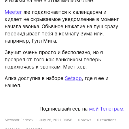
и нажми на нее в этом мелком окне.
Meeter
 же подключается к календарям и 
кидает не скрываемое уведомление в момент 
начала звонка. Обычное нажатие на пуш сразу 
перекидывает тебя в комнату Зума или, 
например, Гугл Мита.
Звучит очень просто и бесполезно, но я 
прозрел от того как ванкликом теперь 
подключась к звонкам. Маст хев.
Апка доступна в наборе 
Setapp
, где я ее и 
нашел.
Подписывайтесь на 
мой Телеграм.
Alexandr Fadeev
July 26, 2021, 06:58
0
views
0
reactions