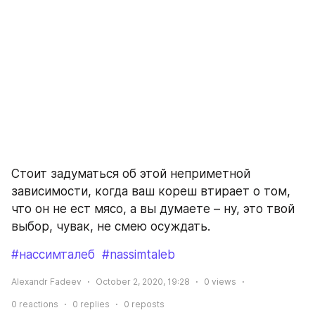
Стоит задуматься об этой неприметной 
зависимости, когда ваш кореш втирает о том, 
что он не ест мясо, а вы думаете – ну, это твой 
выбор, чувак, не смею осуждать.
#нассимталеб
#nassimtaleb
Alexandr Fadeev
October 2, 2020, 19:28
0
views
0
reactions
0
replies
0
reposts