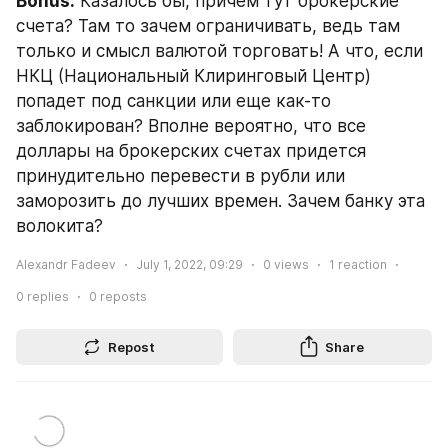
Bonus.
 Казалось бы, причем тут брокерские 
счета? Там то зачем ограничивать, ведь там 
только и смысл валютой торговать! А что, если 
НКЦ (Национальный Клиринговый Центр) 
попадет под санкции или еще как-то 
заблокирован? Вполне вероятно, что все 
доллары на брокерских счетах придется 
принудительно перевести в рубли или 
заморозить до лучших времен. Зачем банку эта 
волокита?
Alexandr Fadeev
July 1, 2022, 09:29
0
views
1
reaction
0
replies
0
reposts
Repost
Share