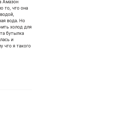
а Амазон 
 то, что она 
водой, 
я вода. Но 
ить холод для 
та бутылка 
ась и 
 что я такого 