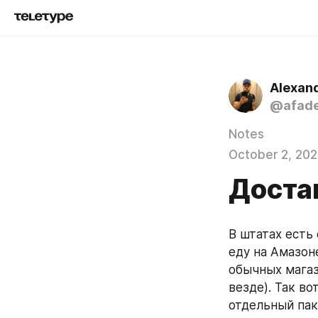
Alexan
@afad
Notes
October 2, 20
Доста
В штатах есть
еду на Амазоне
обычных магаз
везде). Так в
отдельный пак