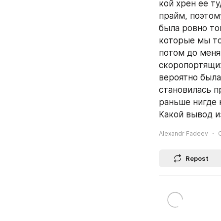
кой хрен ее т
прайм, поэтом
была ровно то
которые мы то
потом до меня
скоропортящих
вероятно была
становилась п
раньше нигде 
Какой вывод из
Alexandr Fadeev
Repost