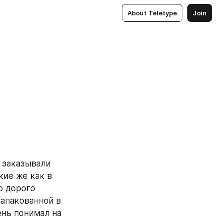
About Teletype
Join
 заказывали 
ие же как в 
 дорого 
апакованной в 
нь понимал на 