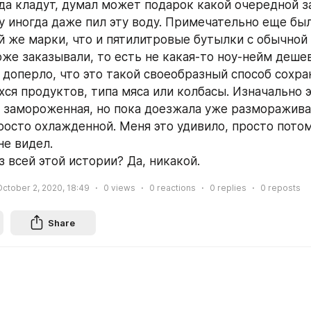
уда кладут, думал может подарок какой очередной з
у иногда даже пил эту воду. Примечательно еще было
й же марки, что и пятилитровые бутылки с обычной 
же заказывали, то есть не какая-то ноу-нейм дешева
 доперло, что это такой своеобразный способ сохран
ся продуктов, типа мяса или колбасы. Изначально э
 замороженная, но пока доезжала уже размораживал
росто охлажденной. Меня это удивило, просто потому
не видел.
 всей этой истории? Да, никакой.
October 2, 2020, 18:49
0
views
0
reactions
0
replies
0
reposts
Share