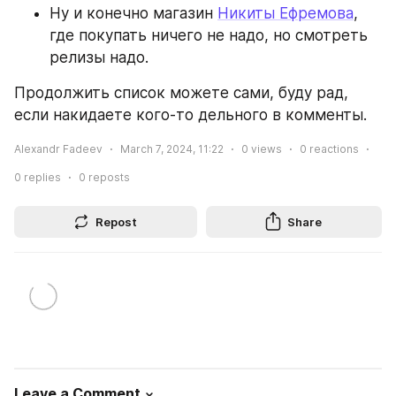
Ну и конечно магазин 
Никиты Ефремова
, 
где покупать ничего не надо, но смотреть 
релизы надо.
Продолжить список можете сами, буду рад, 
если накидаете кого-то дельного в комменты.
Alexandr Fadeev
March 7, 2024, 11:22
0
views
0
reactions
0
replies
0
reposts
Repost
Share
Leave a Comment