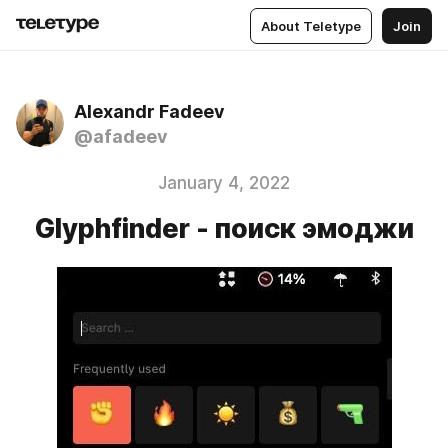
About Teletype
Join
Alexandr Fadeev
@afadeev
January 4, 2022
Glyphfinder - поиск эмоджи