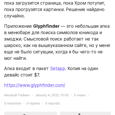
пока загрузится страница, пока Хром потупит, 
пока прогрузятся картинки. Решение найдено 
случайно.
Приложение 
Glyphfinder
 — это небольшая апка 
в менюбаре для поиска символов юникода и 
эмоджи. Смысловой поиск работает не так 
широко, как на вышеуказанном сайте, но у меня 
еще не было ситуации, когда я бы чего-то не 
мог найти.
Апка входит в пакет 
Setapp
. Копия на один 
девайс стоит $7.
https://www.glyphfinder.com/
Alexandr Fadeev
January 4, 2022, 10:00
0
views
0
reactions
0
replies
0
reposts