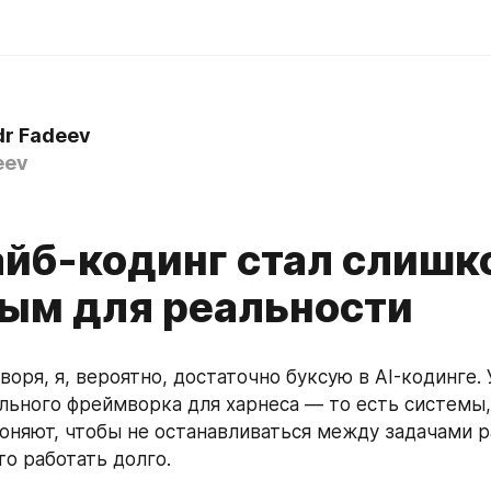
dr Fadeev
eev
Вайб-кодинг стал слиш
ым для реальности
оря, я, вероятно, достаточно буксую в AI-кодинге. У
льного фреймворка для харнеса — то есть системы, 
гоняют, чтобы не останавливаться между задачами 
то работать долго.