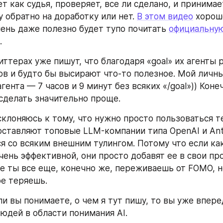
т как судья, проверяет, все ли сделано, и принимае
 обратно на доработку или нет. 
В этом видео
 хорош
чень даже полезно будет тупо почитать 
официальную
.
иттерах уже пишут, что благодаря «goal» их агенты р
ов и будто бы высирают что-то полезное. Мой личны
ента — 7 часов и 9 минут без всяких «/goal»)) Конеч
 сделать значительно проще.
склоняюсь к тому, что нужно просто пользоваться т
ставляют топовые LLM-компании типа OpenAI и Anthr
я со всяким внешним тулингом. Потому что если как
чень эффективной, они просто добавят ее в свои про
е ты все еще, конечно же, переживаешь от FOMO, н
ое теряешь.
ли вы понимаете, о чем я тут пишу, то вы уже впере
юдей в области понимания AI.