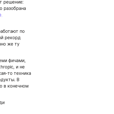
т решение: 
о разобрана 
 
аботают по 
й рекорд 
но же ту 
еми фичами, 
opic, и не 
ая-то техника 
дукты. В 
о в конечном 
ди 