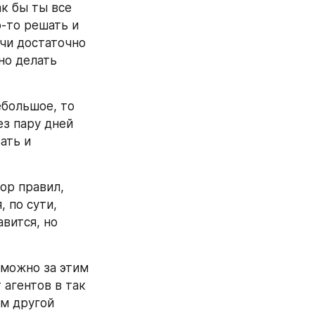
к бы ты все 
-то решать и 
чи достаточно 
о делать 
большое, то 
з пару дней 
ть и 
ор правил, 
 по сути, 
вится, но 
 можно за этим 
агентов в так 
м другой 