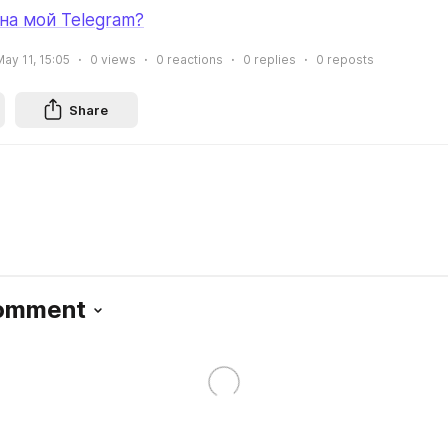
а мой Telegram?
ay 11, 15:05
0
views
0
reactions
0
replies
0
reposts
Share
Comment