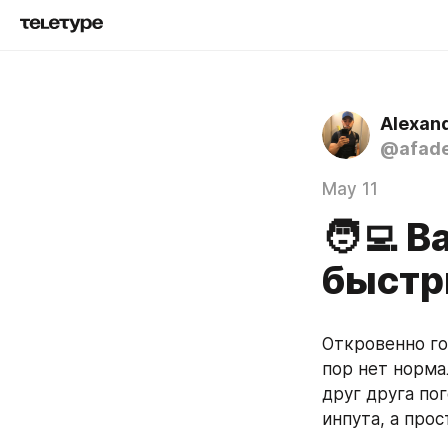
Alexan
@afad
May 11
🧑‍💻 
быстр
Откровенно гов
пор нет норма
друг друга по
инпута, а прос