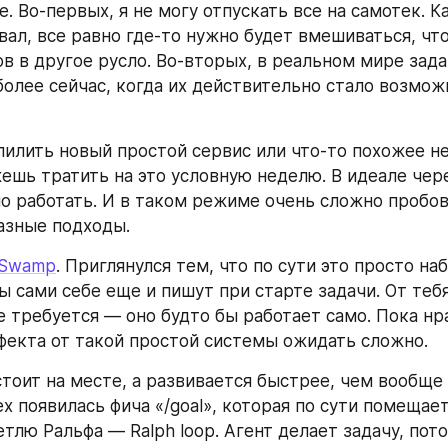
. Во-первых, я не могу отпускать все на самотек. Ка
вал, все равно где-то нужно будет вмешиваться, что
ов в другое русло. Во-вторых, в реальном мире зада
более сейчас, когда их действительно стало возможн
пилить новый простой сервис или что-то похожее не
ешь тратить на это условную неделю. В идеале чере
о работать. И в таком режиме очень сложно пробова
азные подходы.
Swamp
. Приглянулся тем, что по сути это просто наб
 сами себе еще и пишут при старте задачи. От тебя,
 требуется — оно будто бы работает само. Пока нра
фекта от такой простой системы ожидать сложно.
 стоит на месте, а развивается быстрее, чем вообще
x появилась фича «/goal», которая по сути помещает 
тлю Ральфа — Ralph loop. Агент делает задачу, пото