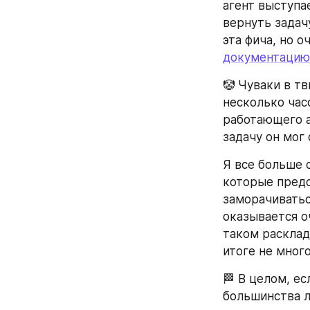
агент выступае
вернуть задачу
эта фича, но о
документацию
🤡 Чуваки в тв
несколько час
работающего аг
задачу он мог
Я все больше 
которые предо
заморачиватьс
оказывается о
таком расклад
итоге не мног
🏁 В целом, ес
большинства л