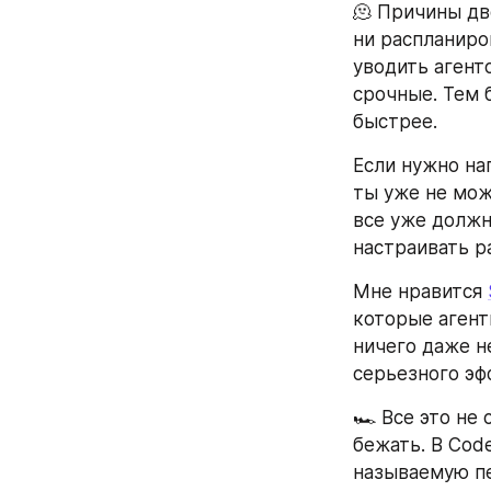
🫠 Причины две
ни распланиро
уводить агент
срочные. Тем 
быстрее.
Если нужно на
ты уже не мож
все уже должн
настраивать р
Мне нравится 
которые агенты
ничего даже не
серьезного эф
🏎️ Все это не
бежать. В Code
называемую пе