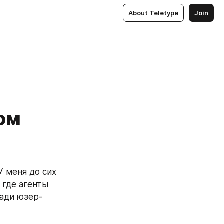
About Teletype
Join
ком
 меня до сих 
где агенты 
ради юзер-