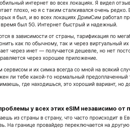
бильный интернет во всех локациях. Я видел отзывы
тает плохо, но я с таким сталкивался очень редко. В
торых я был, и во всех локациях ДримСим работал пр
е время был 5G. Интернет быстрый и надежный.
тся в зависимости от страны, тарификация по мегаб
онить как по обычному, так и через виртуальный их 
ает через инет — получается дешевле, но нет посто
правляется через хорошее приложение.
 сервисом и их симка всегда со мной на всякий случ
жен ли тебе какой-то нормальный предоплаченный т
имаешь, где находишься, это хороший вариант, но д
ешь из страны в страну, что часто происходит в Евр
зь. На границе провайдер переключается на другую с