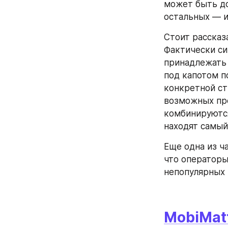
может быть до
остальных — и
Стоит рассказа
Фактически си
принадлежать 
под капотом п
конкретной стр
возможных пре
комбинируются
находят самый
Еще одна из ч
что операторы
непопулярных 
MobiMat