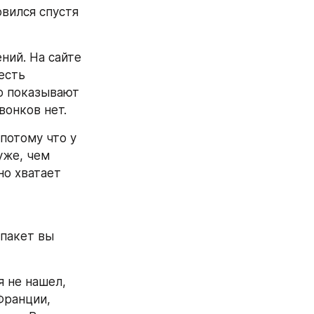
вился спустя 
ий. На сайте 
сть 
о показывают 
вонков нет.
отому что у 
же, чем 
о хватает 
пакет вы 
 не нашел, 
ранции, 