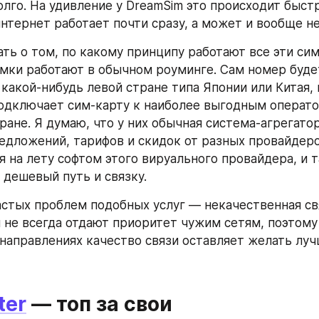
лго. На удивление у DreamSim это происходит быстре
нтернет работает почти сразу, а может и вообще не
ть о том, по какому принципу работают все эти симк
мки работают в обычном роуминге. Сам номер будет
какой-нибудь левой стране типа Японии или Китая, 
одключает сим-карту к наиболее выгодным операто
ане. Я думаю, что у них обычная система-агрегатор
дложений, тарифов и скидок от разных провайдеро
 на лету софтом этого вируального провайдера, и т
 дешевый путь и связку.
астых проблем подобных услуг — некачественная св
 не всегда отдают приоритет чужим сетям, поэтому 
направлениях качество связи оставляет желать луч
ter
 — топ за свои