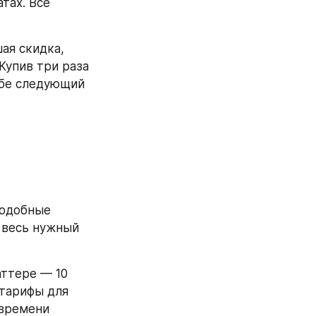
ах. Все 
ая скидка, 
Купив три раза 
ебе следующий 
одобные 
 весь нужный 
ттере — 10 
тарифы для 
времени 