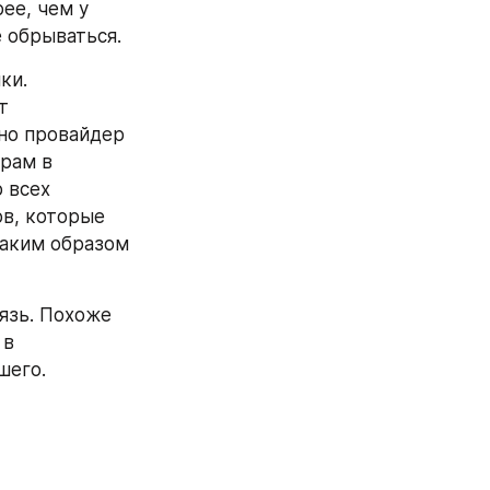
е, чем у 
 обрываться.
и. 
 
но провайдер 
рам в 
 всех 
в, которые 
аким образом 
язь. Похоже 
в 
шего.