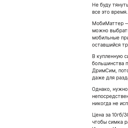
Не буду тянуть
все это время.
МобиМаттер — 
можно выбрать
мобильные при
оставшийся тр
В купленную с
большинства п
ДримСим, потом
даже для разд
Однако, нужно
непосредствен
никогда не исп
Цена за 10гб/3
чтобы симка р