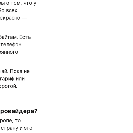
 о том, что у 
о всех 
екрасно — 
айтам. Есть 
телефон, 
янного 
ай. Пока не 
ариф или 
орогой.
Какие есть проблемы у всех этих eSIM независимо от провайдера? 
опе, то 
трану и это 