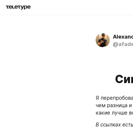
Alexan
@afad
Си
Я перепробова
чем разница и
какие лучше в
В ссылках ест