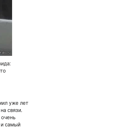
ида: 
то 
мил уже лет 
а связи. 
очень 
и самый 