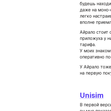
будешь находи
даже на моно-
легко настраив
вполне прием
Айрало стоит 
приложуха у ни
тарифа. 
У моих знаком
оперативно по
У Айрало тоже
на первую пок
Unisim
В первой верси