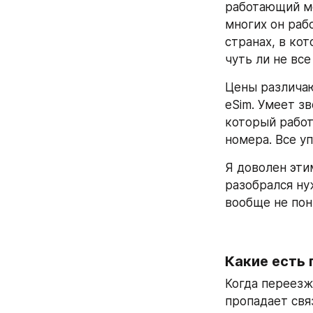
работающий мо
многих он рабо
странах, в ко
чуть ли не вс
Цены различаю
eSim. Умеет зв
который работ
номера. Все у
Я доволен этим
разобрался ну
вообще не пон
Когда переезжа
пропадает свя