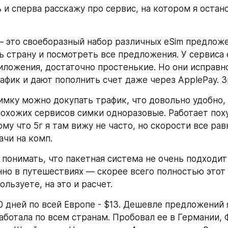
 и сперва расскажу про сервис, на котором я остано
это своеборазный набор различных eSim предложен
 страну и посмотреть все предложения. У сервиса е
ложения, достаточно простенькие. Но они исправн
афик и дают пополнить счет даже через ApplePay. З
имку можно докупать трафик, что довольно удобно, п
охожих сервисов симки одноразовые. Работает поху
у что 5г я там вижу не часто, но скорости все равн
ачи на комп.
 понимать, что пакетная система не очень подходит 
но в путешествиях — скорее всего полностью этот 
ользуете, на это и расчет.​
0 дней по всей Европе - $13. Дешевле предложений я
аботала по всем странам. Пробовал ее в Германии, Ф