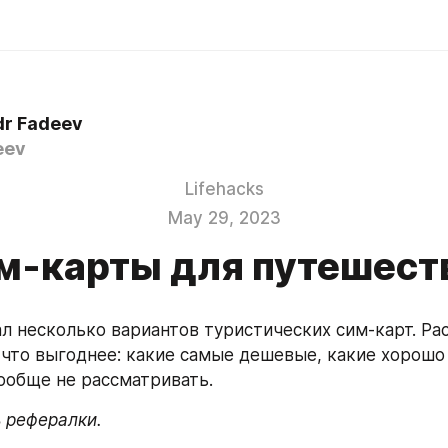
dr Fadeev
eev
Lifehacks
May 29, 2023
м-карты для путешест
л несколько вариантов туристических сим-карт. Рас
 что выгоднее: какие самые дешевые, какие хорошо р
ообще не рассматривать.
ь рефералки.