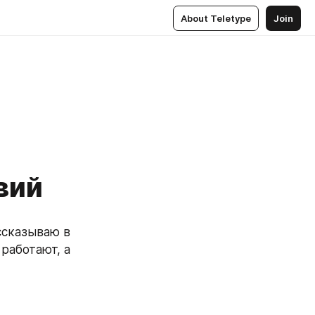
About Teletype
Join
вий
сказываю в 
аботают, а 