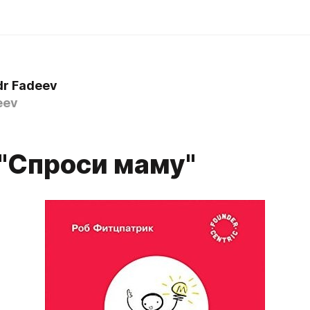
dr Fadeev
eev
 "Спроси маму"