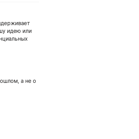
ыдерживает 
у идею или 
нциальных 
шлом, а не о 