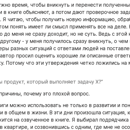
жно время, чтобы вникнуть и перенести полученные
и в книге объясняют, а потом дают проверочное задан
. Я читаю, чтобы получить новую информацию, обраб
том понять имеет ли смысл применять все на деле. 
то до меня не сразу доходит, но не суть. Ведь с этой 
другому - у меня получилось сразу вникнуть, о чем 
ры разных ситуаций с ответами людей на поставле
 автор просил оценить хорошие ли описанные ответы.
ку. Потому что эти утверждения четко ложились на 
ы продукт, который выполняет задачу Х?” 
 причины, почему это плохой вопрос.
иги можно использовать не только в развитии и пон
и в общем в жизни. В эти дни произошла ситуация, к
ится на озвученное в книге. Я выбирал подрядчика 
в квартире, и созвонившись с одним, где мне не осо