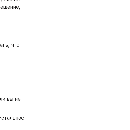
ешение, 
ть, что 
и вы не 
стальное 