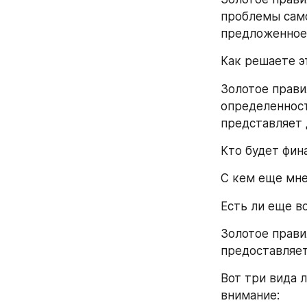
проблемы само
предложенное в
Как решаете э
Золотое правил
определенность
представляет 
Кто будет фин
С кем еще мне
Есть ли еще в
Золотое правил
предоставляет
Вот три вида 
внимание: