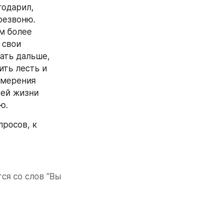
одарил, 
резвоню. 
м более 
свои 
ать дальше, 
ть лесть и 
амерения 
ей жизни 
ю.
росов, к 
я со слов “Вы 