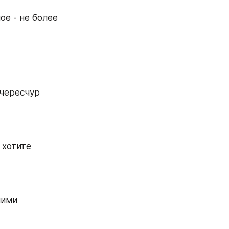
е - не более 
чересчур 
хотите 
ими 