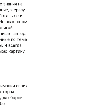
 знания на 
ие, я сразу 
отать ее и 
Не знаю норм 
книгой 
пишет автор. 
нные по теме 
 Я всегда 
мою картину 
имании своих 
оторая 
для сборки 
бо 