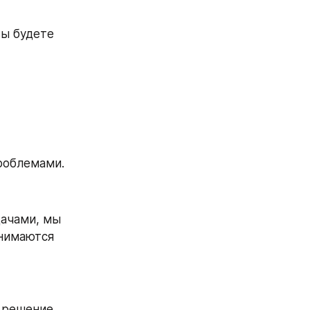
ы будете 
роблемами.
ачами, мы 
нимаются 
 решение 