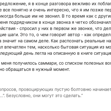
редложение, я в конце разговора вежливо их поблаг
е все понятно и очень интересно, что я им позже пе
икогда больше им не звонил. В то время как с други
еня подрядчиком в конце звонка я четко обозначил 
йствия - спросил у них в первом же звонке, что дел
е шаги. Это то, о чем говорит автор - как определи
а значит на самом деле. Как распознать реальные н
ыл впечатлен тем, насколько бытовая ситуация из мо
следующий день легла на описанную в книге ситуаци
у меня получилось саммари, со списком полезных воп
но обращаться в нужный момент.
опросов, провоцирующих пустую болтовню начинаетс
…”. Безусловно, они могут это сделать.“