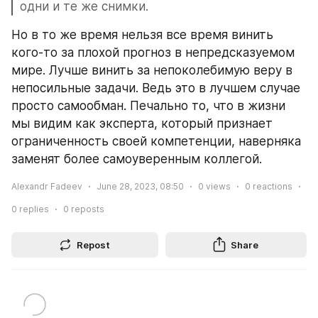
одни и те же снимки.
Но в то же время нельзя все время винить 
кого-то за плохой прогноз в непредсказуемом 
мире. Лучше винить за непоколебимую веру в 
непосильные задачи. Ведь это в лучшем случае 
просто самообман. Печально то, что в жизни 
мы видим как эксперта, который признает 
ограниченность своей компетенции, наверняка 
заменят более самоуверенным коллегой.
Alexandr Fadeev
June 28, 2023, 08:50
0
views
0
reactions
0
replies
0
reposts
Repost
Share