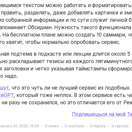
ившимся текстом можно работать и форматировать: 
 править, разделять, даже добавлять картинки и эм
из собранной информации и по сути служит личной ба
апоминает Обсидиан. Нужность такого функционала 
. На бесплатном плане можно создать 10 саммари, чт
го хватит, чтобы нормально опробовать сервис.
ная подтема в подкасте или лекции длится около 5 м
ьно раскладывает тезисы из каждого пятиминутного
я заголовки и четко указывая таймстампы сформиро
то надо.
шут
, что это чуть ли не лучший сервис из подобных.
teGPT
, который тоже неплох. В этом сервисе есть ча
 ни разу не сохранился, но это отличается его от Ре
Подпишешься на мой Те
January 20, 2025, 16:00
0
views
0
reactions
0
replies
0
reposts