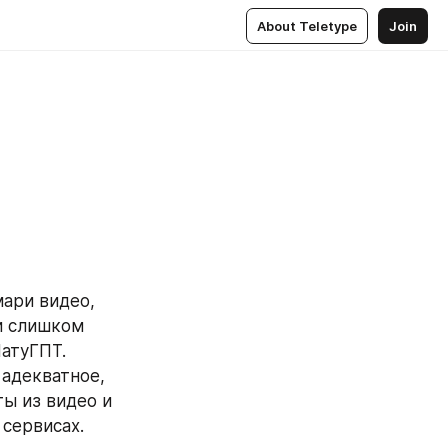
About Teletype
Join
ари видео, 
и слишком 
атуГПТ. 
адекватное, 
ы из видео и 
 сервисах.