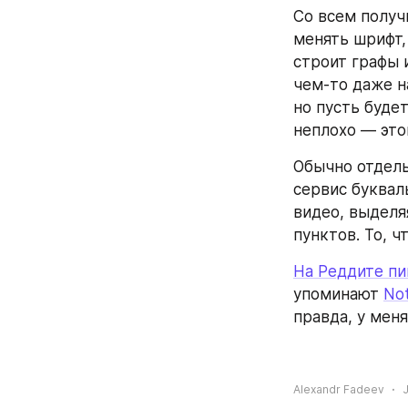
Со всем получ
менять шрифт,
строит графы 
чем-то даже н
но пусть будет
неплохо — это
Обычно отдель
сервис буквал
видео, выделя
пунктов. То, ч
На Реддите пи
упоминают 
No
правда, у меня
Alexandr Fadeev