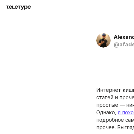
Alexan
@afad
Интернет киши
статей и проч
простые — ник
Однако, 
я пох
подробное сам
прочее. Выгля