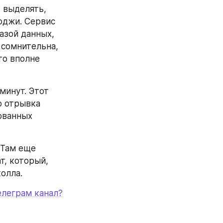
выделять, 
оджи. Сервис 
зой данных, 
сомнительна, 
о вполне 
инут. Этот 
 отрывка 
ванных 
 Там еще 
т, который, 
колла.
леграм канал?