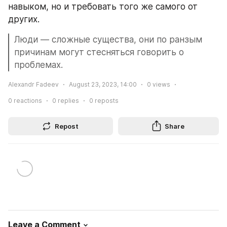
навыком, но и требовать того же самого от 
других.
Люди — сложные существа, они по ранзым 
причинам могут стесняться говорить о 
проблемах.
Alexandr Fadeev
August 23, 2023, 14:00
0
views
0
reactions
0
replies
0
reposts
Repost
Share
Leave a Comment