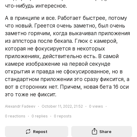
что-нибудь интересное.
А в принципе и все. Работает быстрее, потому 
что новый. Греется очень заметно, был очень 
заметно горячим, когда выкачивал приложения 
из аппстора после бекапа. Глюк с камерой, 
которая не фокусируется в некоторых 
приложениях, действительно есть. В самой 
камере изображение на первой секунде 
открытия и правда не сфокусированное, но в 
стандартном приложении это сразу фиксится, а 
вот в сторонних нет. Причем, новая бета 16 оси 
это тоже не фиксит.
Alexandr Fadeev
October 11, 2022, 21:52
0
views
0
reactions
0
replies
0
reposts
Repost
Share