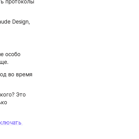
ть протоколы 
ude Design, 
е особо 
бще.
од во время 
кого? Это 
ко 
ключать 