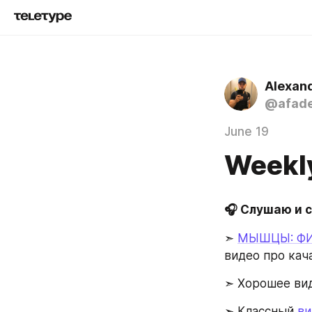
Alexan
@afad
June 19
Weekly
🎧️ Слушаю и 
➣ 
МЫШЦЫ: ФИН
видео про кач
➣ Хорошее вид
➣ Классный 
ви