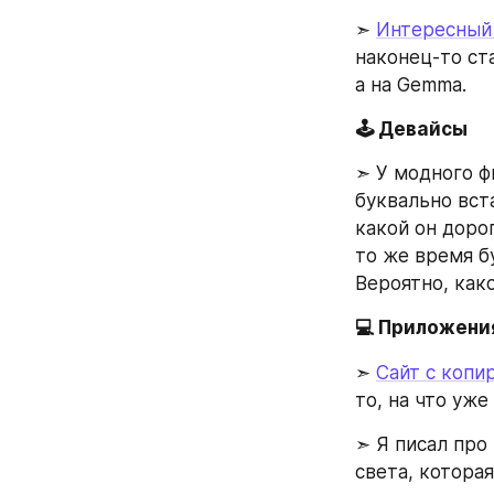
➣ 
Интересный 
наконец-то ст
а на Gemma.
🕹️ Девайсы
➣ У модного ф
буквально вста
какой он дорог
то же время б
Вероятно, как
💻️ Приложени
➣ 
Сайт с копи
то, на что уже
➣ Я писал про
света, которая