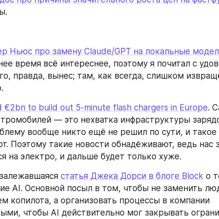
ы.
ер Ньюс про замену Claude/GPT на локальные моде
нее время всё интереснее, поэтому я почитал с удов
о, правда, вынес; там, как всегда, слишком извращё
.
 €2bn to build out 5-minute flash chargers in Europe
. 
тромобилей — это нехватка инфраструктуры зарядо
облему вообще никто ещё не решил по сути, и такое
ют. Поэтому такие новости обнадёживают, ведь нас з
я на электро, и дальше будет только хуже.
залежавшаяся 
статья Джека Дорси в блоге Block
 о т
ие AI. Основной посыл в том, чтобы не заменить люд
ем копилота, а организовать процессы в компании 
ми, чтобы AI действительно мог закрывать ограни