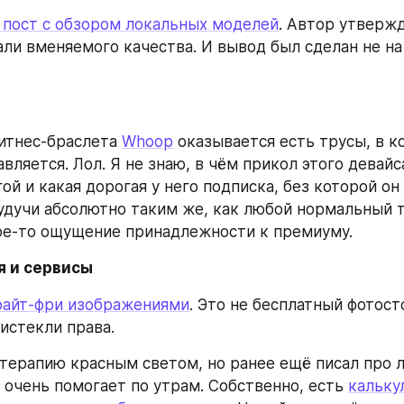
пост с обзором локальных моделей
. Автор утвержда
али вменяемого качества. И вывод был сделан не на
итнес-браслета 
Whoop
 оказывается есть трусы, в к
вляется. Лол. Я не знаю, в чём прикол этого девайса
ой и какая дорогая у него подписка, без которой он 
удучи абсолютно таким же, как любой нормальный т
ое-то ощущение принадлежности к премиуму.
я и сервисы
райт-фри изображениями
. Это не бесплатный фотосто
 истекли права.
 терапию красным светом, но ранее ещё писал про л
 очень помогает по утрам. Собственно, есть 
калькул