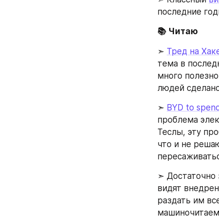
последние год
📚️ Читаю
➣ 
Тред на Хак
тема в послед
много полезног
людей сделано
➣ 
BYD to spend
проблема элек
Теслы, эту пр
что и не реша
пересаживатьс
➣ Достаточно 
видят внедрен
раздать им вс
машиночитаемы