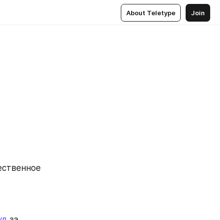
About Teletype
Join
ественное 
уд
 за 