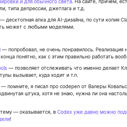
зировки и для обычного света
. На сайте, причём, ес
и, типа депрессии, джетлага и т.д.
 — десктопная апка для AI-дизайна, по сути копия Cla
ать может с любыми моделями.
i
 — попробовал, не очень понравилось. Реализация н
 конца понятно, как с этим правильно работать воо
ools
 — позволяет отслеживать что именно делает Кл
тулы вызывает, куда ходит и т.п.
 — помните, я писал про codepen от Валеры Ковальс
двинутая штука, хотя не знаю, нужна ли она настоль
 тему — оказывается, в 
Codex уже давно можно под
дели
!