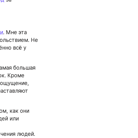
ли
. Мне эта 
ольствием. Не 
нно всё у 
Самая большая 
к. Кроме 
 ощущение, 
аставляют 
ом, как они 
ей или 
чения людей.