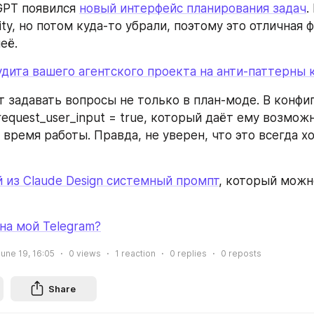
GPT появился 
новый интерфейс планирования задач
.
ity, но потом куда-то убрали, поэтому это отличная ф
её.
удита вашего агентского проекта на анти-паттерны
 задавать вопросы не только в план-моде. В конфиг
equest_user_input = true, который даёт ему возможн
время работы. Правда, не уверен, что это всегда хо
из Claude Design системный промпт
, который можн
а мой Telegram?
une 19, 16:05
0
views
1
reaction
0
replies
0
reposts
Share