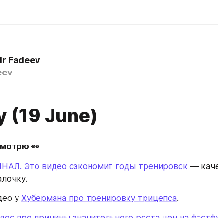
dr Fadeev
eev
 (19 June)
смотрю 👀
АЛ. Это видео сэкономит годы тренировок
 — кач
алочку.
ео у 
Хубермана про тренировку трицепса
.
дос про причины значительного роста цен на фастф