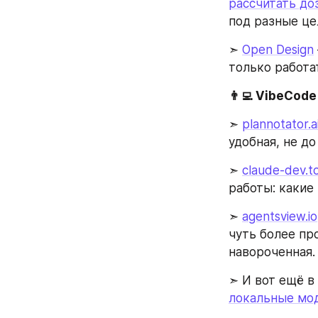
рассчитать до
под разные цел
➣ 
Open Design
только работ
👨‍💻 VibeCode
➣ 
plannotator.a
удобная, не до
➣ 
claude-dev.t
работы: какие 
➣ 
agentsview.io
чуть более про
навороченная.
➣ И вот ещё в
локальные мо