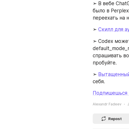
➣ В вебе Chat
было в Perplex
переехать на н
➣ 
Скилл для а
➣ Codex может
default_mode_r
спрашивать во 
пробуйте.
➣ 
Вытащенный 
себя.
Подпишешься н
Alexandr Fadeev
J
Repost