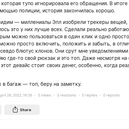
 которая тупо игнорировала его обращения. В итоге 
мощью полиции, история закончилась хорошо.
видим — миллениалы Эпл изобрели трекеры вещей, н
лось это у них лучше всех. Сделали реально работаю
рым можно пользоваться в один клик и одно просто 
 можно просто включить, положить и забыть, в отлич
севдо блютус клонов. Они срут мне уведомлениями 
яю где-то свой рюкзак и это топ. Даже несмотря на 
этот девайс стоит своих денег, особенно, когда реал
 в багаж — топ, беру на заметку.
pril 26, 2022, 16:26
0
views
0
reactions
0
replies
0
reposts
Share