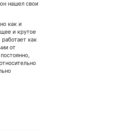
он нашел свои 
о как и 
щее и крутое 
работает как 
ии от 
постоянно, 
относительно 
ьно 