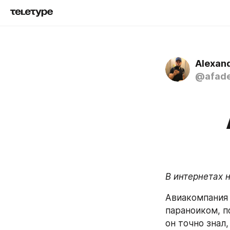
Alexan
@afad
В интернетах 
Авиакомпания 
параноиком, п
он точно знал,