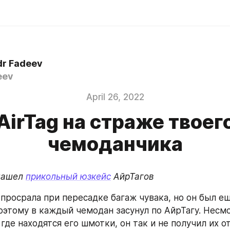
dr Fadeev
eev
April 26, 2022
AirTag на страже твоег
чемоданчика
нашел 
прикольный юзкейс
 АйрТагов
просрала при пересадке багаж чувака, но он был ещ
оэтому в каждый чемодан засунул по АйрТагу. Несмот
 где находятся его шмотки, он так и не получил их от