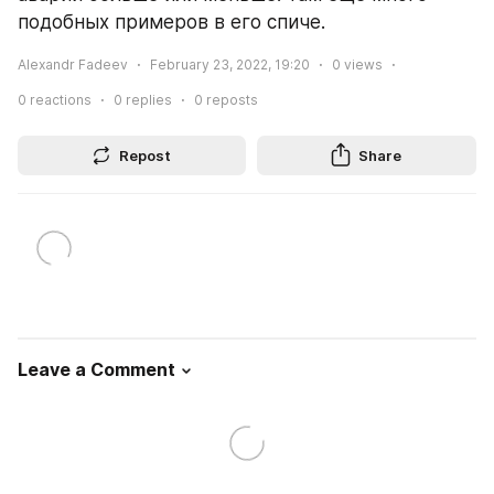
подобных примеров в его спиче.
Alexandr Fadeev
February 23, 2022, 19:20
0
views
0
reactions
0
replies
0
reposts
Repost
Share
Leave a Comment